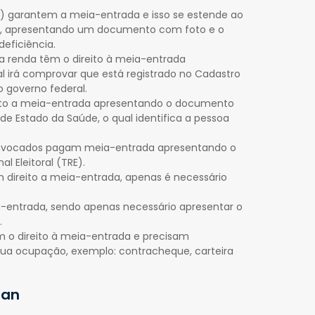
CD) garantem a meia-entrada e isso se estende ao
, apresentando um documento com foto e o
eficiência.
ixa renda têm o direito à meia-entrada
l irá comprovar que está registrado no Cadastro
o governo federal.
reito a meia-entrada apresentando o documento
 de Estado da Saúde, o qual identifica a pessoa
convocados pagam meia-entrada apresentando o
l Eleitoral (TRE).
m direito a meia-entrada, apenas é necessário
eia-entrada, sendo apenas necessário apresentar o
.
uem o direito à meia-entrada e precisam
ua ocupação, exemplo: contracheque, carteira
man