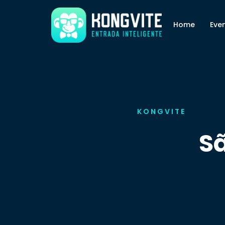
Home
Eve
KONGVITE
S