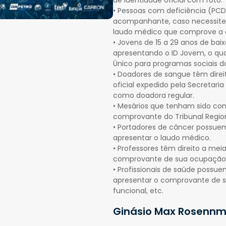
•⁠ ⁠Pessoas com deficiência (P
acompanhante, caso necessite
laudo médico que comprove a d
•⁠ ⁠Jovens de 15 a 29 anos de ba
apresentando o ID Jovem, o qua
Único para programas sociais d
•⁠ ⁠Doadores de sangue têm di
oficial expedido pela Secretaria
como doadora regular.
•⁠ ⁠Mesários que tenham sido 
comprovante do Tribunal Regiona
•⁠ ⁠Portadores de câncer possue
apresentar o laudo médico.
•⁠ ⁠Professores têm direito a m
comprovante de sua ocupação
•⁠ ⁠Profissionais de saúde poss
apresentar o comprovante de s
funcional, etc.
Ginásio Max Rosenn