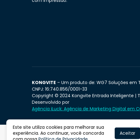
com impressão.
KONGVITE
– Um produto de: WG7 Soluções em T
CNPJ: 16:740.856/0001-33
Copyright © 2024 Kongvite Entrada Inteligente | T
Desenvolvido por
Agência iLuck: Agência de Marketing Digital em Cu
Este site utiliza cookies para melhorar sua
experiência. Ao continuar, você concorda
Aceitar
com nossa
Política de Privacidade
.