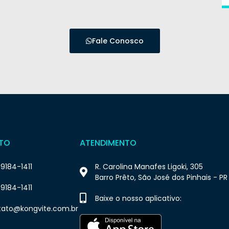
Fale Conosco
TO
ATENDIMENTO
 9184-1411
R. Carolina Manafes Ligoki, 305
Barro Prêto, São José dos Pinhais - PR
 9184-1411
Baixe o nosso aplicativo:
tato@kongvite.com.br